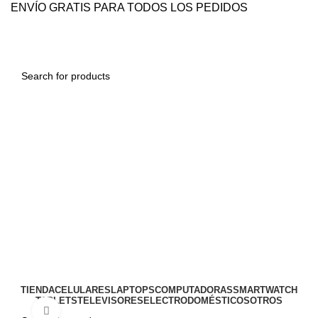
ENVÍO GRATIS PARA TODOS LOS PEDIDOS
0
0.00
S/
Menu
0
0.00
S/
TIENDA
CELULARES
LAPTOPS
COMPUTADORAS
SMARTWATCH
TABLETS
TELEVISORES
ELECTRODOMÉSTICOS
OTROS
Click to enlarge