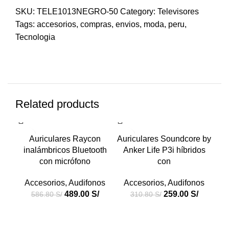
SKU:
TELE1013NEGRO-50
Category:
Televisores
Tags:
accesorios
,
compras
,
envios
,
moda
,
peru
,
Tecnologia
Related products
-17%
-17%
-1
Auriculares Raycon
Auriculares Soundcore by
B
inalámbricos Bluetooth
Anker Life P3i híbridos
con micrófono
con
Accesorios
,
Audifonos
Accesorios
,
Audifonos
489.00
S/
259.00
S/
586.80
S/
310.80
S/