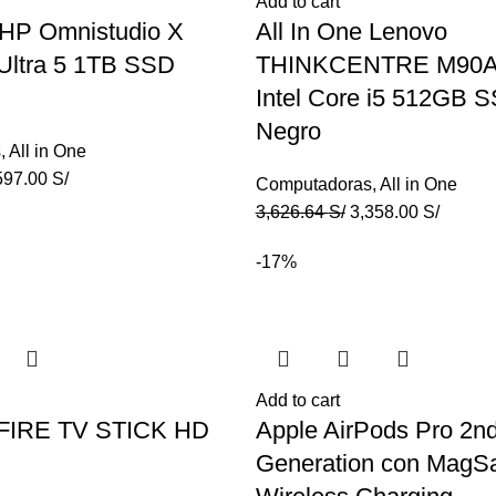
Add to cart
 HP Omnistudio X
All In One Lenovo
 Ultra 5 1TB SSD
THINKCENTRE M90A
Intel Core i5 512GB 
Negro
s
,
All in One
597.00
S/
Computadoras
,
All in One
3,626.64
S/
3,358.00
S/
-17%
Add to cart
IRE TV STICK HD
Apple AirPods Pro 2n
Generation con MagS