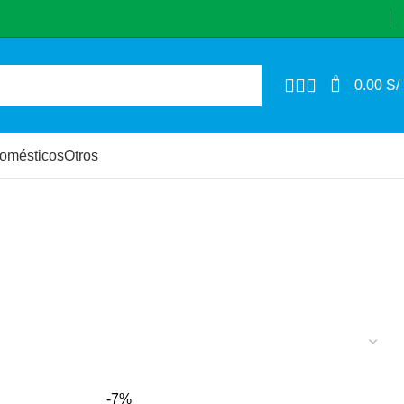
0
0.00
S/
domésticos
Otros
-7%