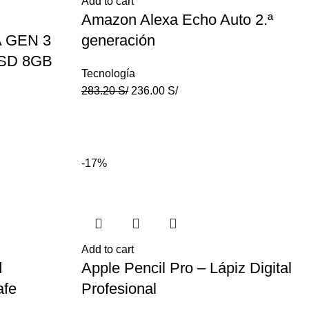
Add to cart
Amazon Alexa Echo Auto 2.ª
 GEN 3
generación
SSD 8GB
Tecnología
283.20
S/
236.00
S/
-17%
Add to cart
d
Apple Pencil Pro – Lápiz Digital
afe
Profesional