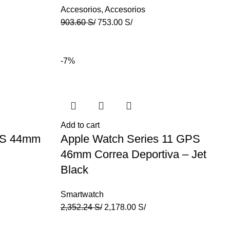
Accesorios
,
Accesorios
903.60
S/
753.00
S/
-7%
Add to cart
PS 44mm
Apple Watch Series 11 GPS
46mm Correa Deportiva – Jet
Black
Smartwatch
2,352.24
S/
2,178.00
S/