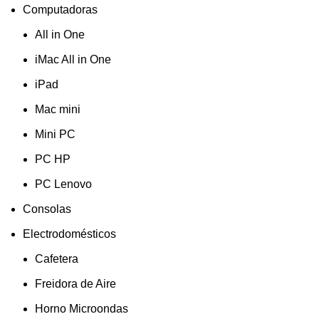
Computadoras
All in One
iMac All in One
iPad
Mac mini
Mini PC
PC HP
PC Lenovo
Consolas
Electrodomésticos
Cafetera
Freidora de Aire
Horno Microondas