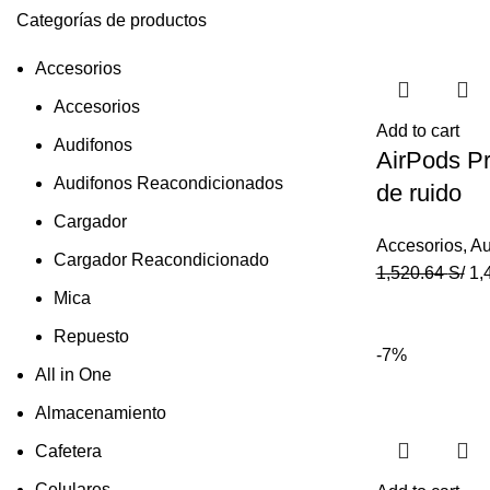
Categorías de productos
Accesorios
Accesorios
Add to cart
Audifonos
AirPods Pr
Audifonos Reacondicionados
de ruido
Cargador
Accesorios
,
Au
Cargador Reacondicionado
1,520.64
S/
1,
Mica
Repuesto
-7%
All in One
Almacenamiento
Cafetera
Celulares