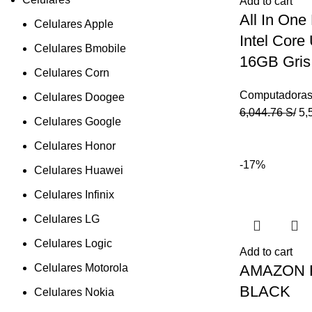
Add to cart
All In One
Celulares Apple
Intel Core
Celulares Bmobile
16GB Gris
Celulares Corn
Computadora
Celulares Doogee
6,044.76
S/
5,
Celulares Google
Celulares Honor
-17%
Celulares Huawei
Celulares Infinix
Celulares LG
Celulares Logic
Add to cart
Celulares Motorola
AMAZON F
BLACK
Celulares Nokia