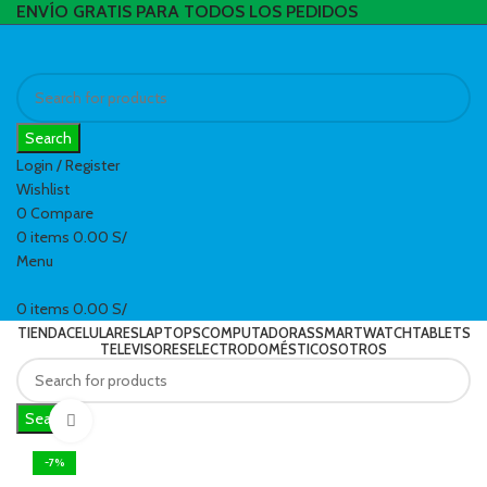
ENVÍO GRATIS PARA TODOS LOS PEDIDOS
Search
Login / Register
Wishlist
0
Compare
0
items
0.00
S/
Menu
0
items
0.00
S/
TIENDA
CELULARES
LAPTOPS
COMPUTADORAS
SMARTWATCH
TABLETS
TELEVISORES
ELECTRODOMÉSTICOS
OTROS
Search
Click to enlarge
-7%