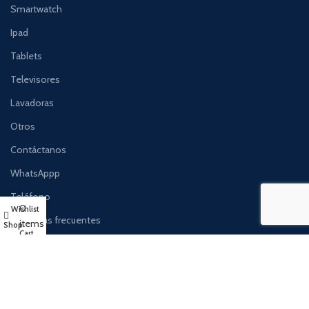
Smartwatch
Ipad
Tablets
Televisores
Lavadoras
Otros
Contáctanos
WhatsAppp
Teléfono
0
Wishlist
Preguntas frecuentes
items
Shop
Cart
Términos y condiciones
Reembolso y devoluciones
Política de privacidad