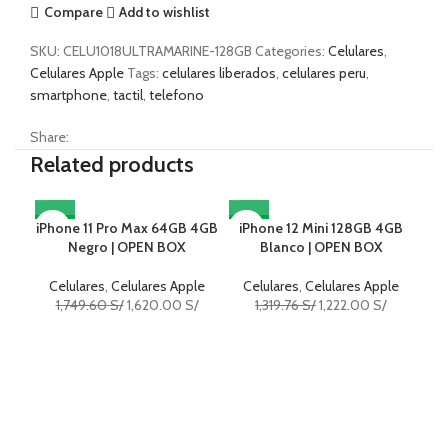
Compare
Add to wishlist
SKU:
CELU1018ULTRAMARINE-128GB
Categories:
Celulares
,
Celulares Apple
Tags:
celulares liberados
,
celulares peru
,
smartphone
,
tactil
,
telefono
Share:
Related products
iPhone 11 Pro Max 64GB 4GB
-7%
iPhone 12 Mini 128GB 4GB
-7%
-7
i
Negro | OPEN BOX
Blanco | OPEN BOX
Celulares
,
Celulares Apple
Celulares
,
Celulares Apple
C
1,749.60
S/
1,620.00
S/
1,319.76
S/
1,222.00
S/