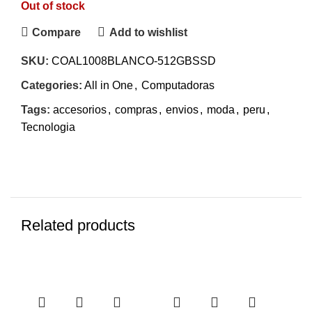
Out of stock
Compare
Add to wishlist
SKU:
COAL1008BLANCO-512GBSSD
Categories:
All in One
,
Computadoras
Tags:
accesorios
,
compras
,
envios
,
moda
,
peru
,
Tecnologia
Related products
-7%
-17%
-1