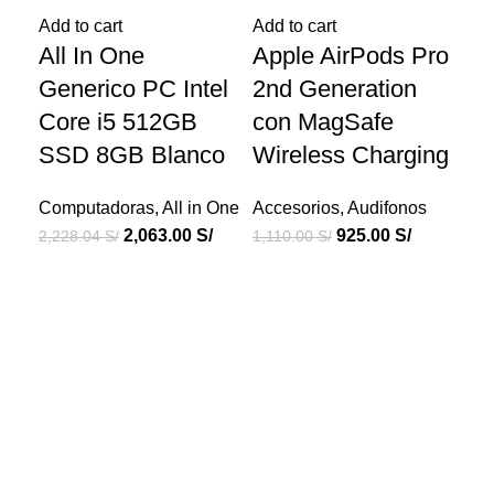
Add to cart
Add to cart
Add
All In One
Apple AirPods Pro
Au
Generico PC Intel
2nd Generation
Vi
Core i5 512GB
con MagSafe
Wi
SSD 8GB Blanco
Wireless Charging
He
Re
Computadoras
,
All in One
Accesorios
,
Audifonos
2,063.00
S/
925.00
S/
2,228.04
S/
1,110.00
S/
Acc
406