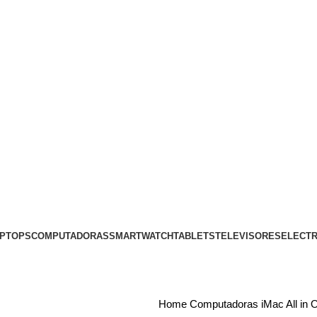
PTOPS
COMPUTADORAS
SMARTWATCH
TABLETS
TELEVISORES
ELECT
Home
Computadoras
iMac All in