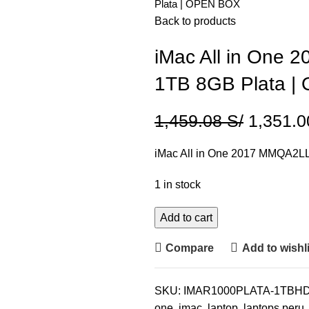
Plata | OPEN BOX
Back to products
iMac All in One 
1TB 8GB Plata 
1,459.08
S/
1,351.
iMac All in One 2017 MMQA2LL
1 in stock
Add to cart
Compare
Add to wishli
SKU:
IMAR1000PLATA-1TBH
one
,
imac
,
laptop
,
laptops peru
,