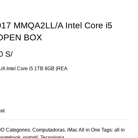
2017 MMQA2LL/A Intel Core i5
| OPEN BOX
00
S/
/A Intel Core i5 1TB 8GB |REA
st
DD
Categories:
Computadoras
,
iMac All in One
Tags:
all in
notebook
,
portatil
,
Tecnologia