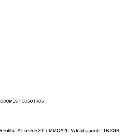
RODOMÉSTICOS
OTROS
 One
iMac All in One 2017 MMQA2LL/A Intel Core i5 1TB 8GB