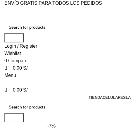
0
0
0
ENVÍO GRATIS PARA TODOS LOS PEDIDOS
Search
Login / Register
Wishlist
0
Compare
0.00
S/
Menu
0.00
S/
TIENDA
CELULARES
LA
Search
-7%