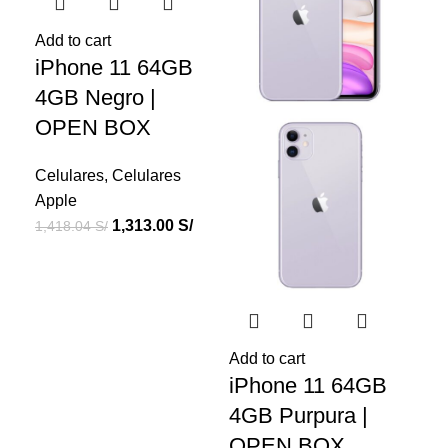
Add to cart
Add
iPhone 11 64GB
iP
4GB Negro |
1
OPEN BOX
Bl
B
Celulares
,
Celulares
Apple
Cel
1,313.00
S/
1,418.04
S/
Ap
1,3
Add to cart
iPhone 11 64GB
4GB Purpura |
OPEN BOX