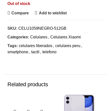
Out of stock
Compare
Add to wishlist
SKU:
CELU1059NEGRO-512GB
Categories:
Celulares
,
Celulares Xiaomi
Tags:
celulares liberados
,
celulares peru
,
smartphone
,
tactil
,
telefono
Related products
-7%
-7%
-7