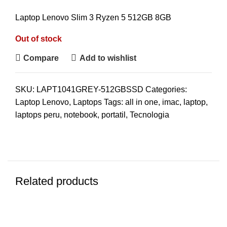
Laptop Lenovo Slim 3 Ryzen 5 512GB 8GB
Out of stock
Compare
Add to wishlist
SKU:
LAPT1041GREY-512GBSSD
Categories:
Laptop Lenovo
,
Laptops
Tags:
all in one
,
imac
,
laptop
,
laptops peru
,
notebook
,
portatil
,
Tecnologia
Related products
-7%
-7%
-7