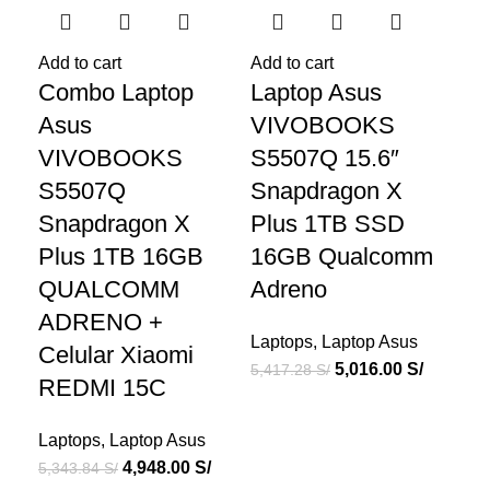
Add to cart
Add to cart
Add
Combo Laptop
Laptop Asus
La
Asus
VIVOBOOKS
La
VIVOBOOKS
S5507Q 15.6″
13
S5507Q
Snapdragon X
5
Snapdragon X
Plus 1TB SSD
|
Plus 1TB 16GB
16GB Qualcomm
Lap
QUALCOMM
Adreno
1,5
ADRENO +
Laptops
,
Laptop Asus
Celular Xiaomi
5,016.00
S/
5,417.28
S/
REDMI 15C
Laptops
,
Laptop Asus
4,948.00
S/
5,343.84
S/