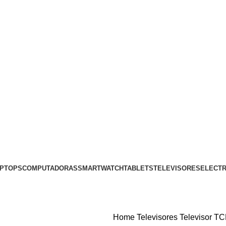
PTOPS
COMPUTADORAS
SMARTWATCH
TABLETS
TELEVISORES
ELECT
Home
Televisores
Televisor T