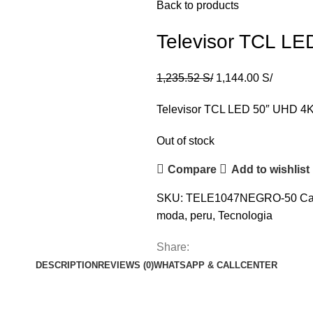
Back to products
Televisor TCL L
1,235.52
S/
1,144.00
S/
Televisor TCL LED 50″ UHD 4
Out of stock
Compare
Add to wishlist
SKU:
TELE1047NEGRO-50
Ca
moda
,
peru
,
Tecnologia
Share:
DESCRIPTION
REVIEWS (0)
WHATSAPP & CALLCENTER