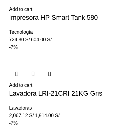
Add to cart
Impresora HP Smart Tank 580
Tecnología
724.80
S/
604.00
S/
-7%
Add to cart
Lavadora LRI-21CRI 21KG Gris
Lavadoras
2,067.12
S/
1,914.00
S/
-7%