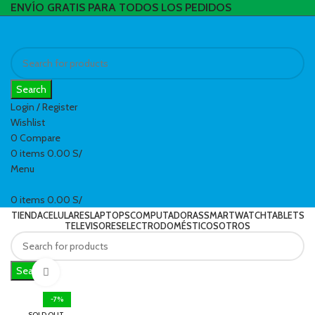
ENVÍO GRATIS PARA TODOS LOS PEDIDOS
Search
Login / Register
Wishlist
0
Compare
0
items
0.00
S/
Menu
0
items
0.00
S/
TIENDA
CELULARES
LAPTOPS
COMPUTADORAS
SMARTWATCH
TABLETS
TELEVISORES
ELECTRODOMÉSTICOS
OTROS
Search
Click to enlarge
-7%
SOLD OUT