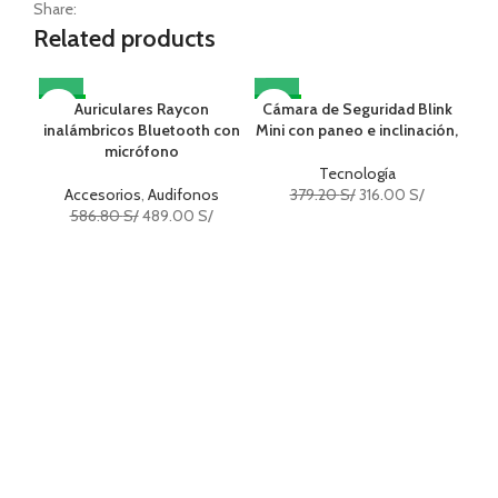
Share:
Related products
-17%
Auriculares Raycon
Cámara de Seguridad Blink
-17%
-1
inalámbricos Bluetooth con
Mini con paneo e inclinación,
micrófono
Tecnología
Accesorios
,
Audifonos
379.20
S/
316.00
S/
586.80
S/
489.00
S/