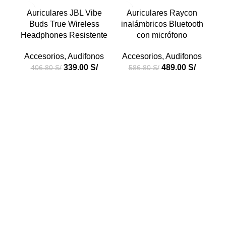
-17%
-17%
-1
Auriculares JBL Vibe
Auriculares Raycon
C
Buds True Wireless
inalámbricos Bluetooth
B
Headphones Resistente
con micrófono
Accesorios
,
Audifonos
Accesorios
,
Audifonos
339.00
S/
489.00
S/
406.80
S/
586.80
S/