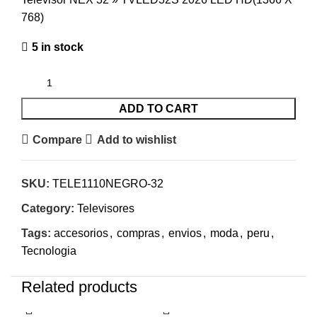
768)
5 in stock
ADD TO CART
Compare
Add to wishlist
SKU:
TELE1110NEGRO-32
Category:
Televisores
Tags:
accesorios
,
compras
,
envios
,
moda
,
peru
,
Tecnologia
Related products