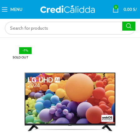
0
MENU
0.00
S/
-7%
SOLD OUT