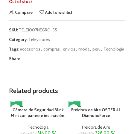
Out of stock
Compare
Add to wishlist
SKU:
TELE1007NEGRO-55
Category:
Televisores
Tags:
accesorios
,
compras
,
envios
,
moda
,
peru
,
Tecnologia
Share:
Related products
Cámara de Seguridad Blink
-17%
Freidora de Aire OSTER 4L
-17%
-7
L
Mini con paneo e inclinación,
DiamondForce
O
Cor
Tecnología
Freidora de Aire
316.00
S/
328.00
S/
379.20
S/
393.60
S/