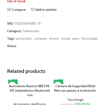
Out of stock
Compare
Add to wishlist
SKU:
TELE1069GRIS-75
Category:
Televisores
Tags:
accesorios
,
compras
,
envios
,
moda
,
peru
,
Tecnologia
Share:
Related products
Auriculares Raycon RBE745-
-17%
Cámara de Seguridad Blink
-17%
-1
21E inalámbricos Bluetooth
Mini con paneo e inclinación,
con
Tecnología
Accesorios
,
Audifonos
305.00
S/
366.00
S/