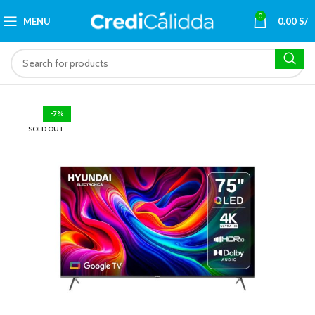
0
MENU
0.00
S/
-7%
SOLD OUT