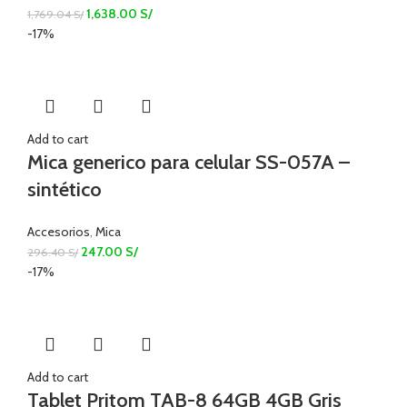
1,638.00
S/
1,769.04
S/
-17%
Add to cart
Mica generico para celular SS-057A –
sintético
Accesorios
,
Mica
247.00
S/
296.40
S/
-17%
Add to cart
Tablet Pritom TAB-8 64GB 4GB Gris