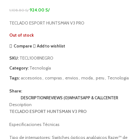
924.00
S/
1,108.80
S/
TECLADO ESPORT HUNTSMAN V3 PRO
Out of stock
Compare
Add to wishlist
SKU:
TECL1008NEGRO
Category:
Tecnología
Tags:
accesorios
,
compras
,
envios
,
moda
,
peru
,
Tecnologia
Share:
DESCRIPTION
REVIEWS (0)
WHATSAPP & CALLCENTER
Description
TECLADO ESPORT HUNTSMAN V3 PRO
Especificaciones Técnicas
Tipo de interruptores: Switches ópticos analógicos Razer™ de