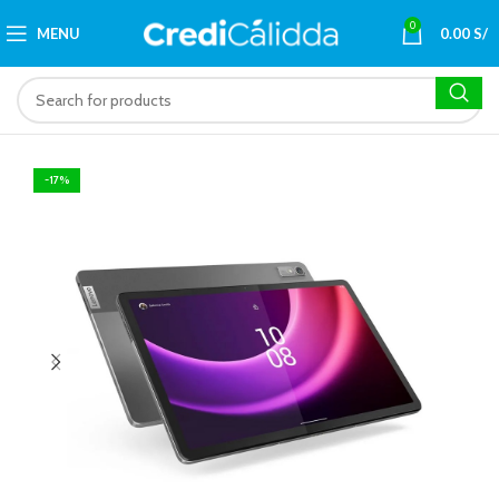
0
MENU
0.00
S/
-17%