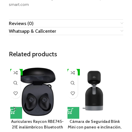
smart.com
Reviews (0)
Whatsapp & Callcenter
Related products
-17%
-17%
-1
Auriculares Raycon RBE745-
Cámara de Seguridad Blink
Ca
21E inalámbricos Bluetooth
Mini con paneo e inclinación,
ra