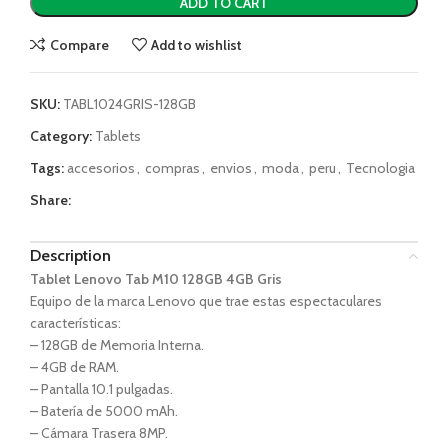
ADD TO CART
Compare
Add to wishlist
SKU:
TABL1024GRIS-128GB
Category:
Tablets
Tags:
accesorios
,
compras
,
envios
,
moda
,
peru
,
Tecnologia
Share:
Description
Tablet Lenovo Tab M10 128GB 4GB Gris
Equipo de la marca Lenovo que trae estas espectaculares
características:
– 128GB de Memoria Interna.
– 4GB de RAM.
– Pantalla 10.1 pulgadas.
– Batería de 5000 mAh.
– Cámara Trasera 8MP.