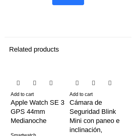
Related products
-7%
-17%
-1
Add to cart
Add to cart
Add
Apple Watch SE 3
Cámara de
Ho
GPS 44mm
Seguridad Blink
Sm
Medianoche
Mini con paneo e
228
inclinación,
Smartwatch