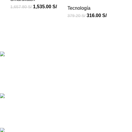
1,535.00
S/
1,657.80
S/
Tecnología
316.00
S/
379.20
S/
Productos de Calidad
Con Credigas Perú tus productos son importados y de
calidad.
Atención personalizada
¿Tienes dudas? ¡Escríbenos vía WhatsApp!