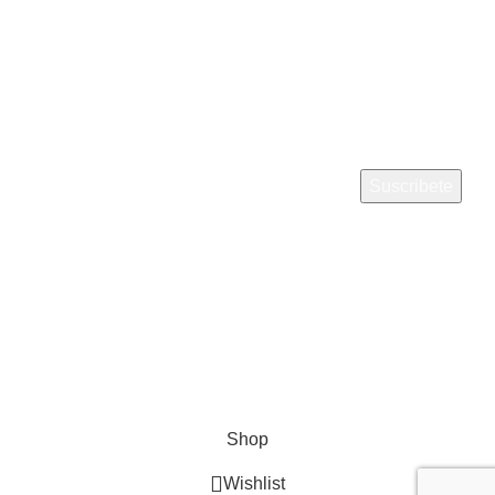
Reembolso y devoluciones
Política de privacidad
SUSCRIBETE:
¡Suscríbete a nuestro boletín!
Se utilizará de acuerdo con nuestra Política de Privacidad
Métodos de pago:
Nuestras redes sociales:
Derechos reservados a
Credigas Perú © 2024
Diseñado
por
Digital FeX
.
Shop
Wishlist