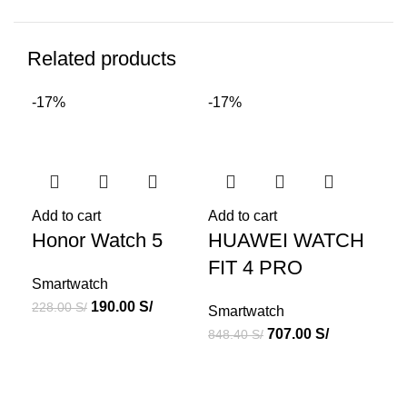
Related products
-17%
-17%
-1
Add to cart
Add to cart
Add
Honor Watch 5
HUAWEI WATCH
Hu
FIT 4 PRO
5 
Smartwatch
190.00
S/
228.00
S/
Smartwatch
Sm
707.00
S/
848.40
S/
889