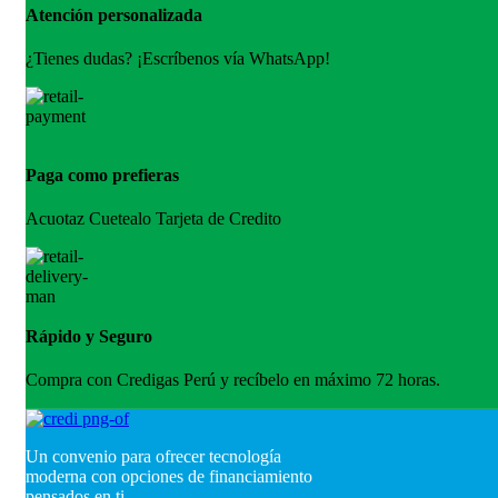
Atención personalizada
¿Tienes dudas? ¡Escríbenos vía WhatsApp!
Paga como prefieras
Acuotaz Cuetealo Tarjeta de Credito
Rápido y Seguro
Compra con Credigas Perú y recíbelo en máximo 72 horas.
Un convenio para ofrecer tecnología
moderna con opciones de financiamiento
pensados en ti.