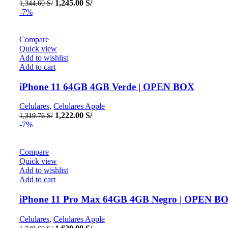
Original
Current
1,245.00
S/
1,344.60
S/
price
price
-7%
was:
is:
1,344.60 S/.
1,245.00 S/.
Compare
Quick view
Add to wishlist
Add to cart
iPhone 11 64GB 4GB Verde | OPEN BOX
Celulares
,
Celulares Apple
Original
Current
1,222.00
S/
1,319.76
S/
price
price
-7%
was:
is:
1,319.76 S/.
1,222.00 S/.
Compare
Quick view
Add to wishlist
Add to cart
iPhone 11 Pro Max 64GB 4GB Negro | OPEN B
Celulares
,
Celulares Apple
Original
Current