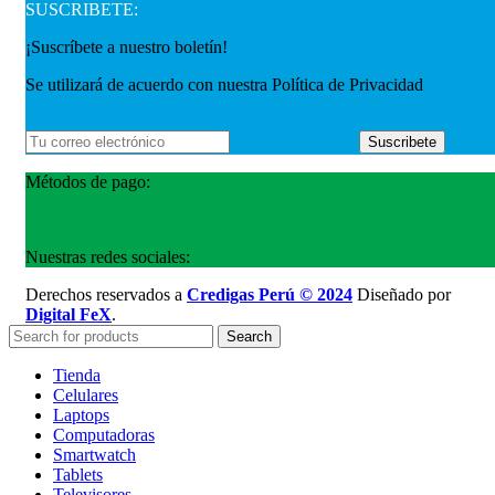
SUSCRIBETE:
¡Suscríbete a nuestro boletín!
Se utilizará de acuerdo con nuestra Política de Privacidad
Métodos de pago:
Nuestras redes sociales:
Derechos reservados a
Credigas Perú © 2024
Diseñado por
Digital FeX
.
Search
Tienda
Celulares
Laptops
Computadoras
Smartwatch
Tablets
Televisores