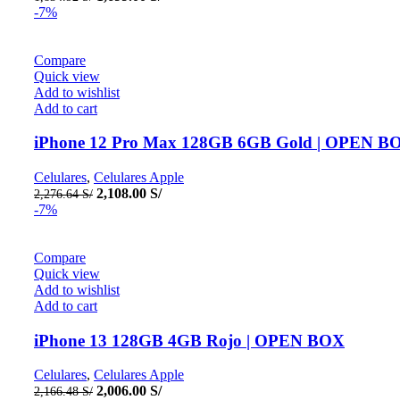
price
price
-7%
was:
is:
1,834.92 S/.
1,699.00 S/.
Compare
Quick view
Add to wishlist
Add to cart
iPhone 12 Pro Max 128GB 6GB Gold | OPEN B
Celulares
,
Celulares Apple
Original
Current
2,108.00
S/
2,276.64
S/
price
price
-7%
was:
is:
2,276.64 S/.
2,108.00 S/.
Compare
Quick view
Add to wishlist
Add to cart
iPhone 13 128GB 4GB Rojo | OPEN BOX
Celulares
,
Celulares Apple
Original
Current
2,006.00
S/
2,166.48
S/