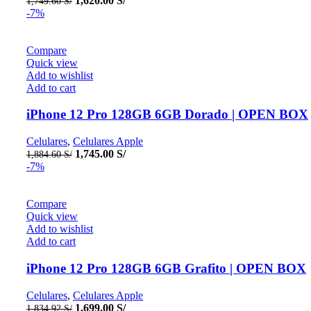
1,620.00
S/
1,749.60
S/
price
price
-7%
was:
is:
1,749.60 S/.
1,620.00 S/.
Compare
Quick view
Add to wishlist
Add to cart
iPhone 12 Pro 128GB 6GB Dorado | OPEN BOX
Celulares
,
Celulares Apple
Original
Current
1,745.00
S/
1,884.60
S/
price
price
-7%
was:
is:
1,884.60 S/.
1,745.00 S/.
Compare
Quick view
Add to wishlist
Add to cart
iPhone 12 Pro 128GB 6GB Grafito | OPEN BOX
Celulares
,
Celulares Apple
Original
Current
1,699.00
S/
1,834.92
S/