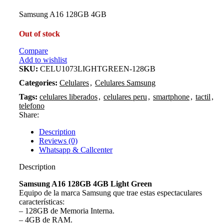
price
price
Samsung A16 128GB 4GB
was:
is:
757.20 S/.
631.00 S/.
Out of stock
Compare
Add to wishlist
SKU:
CELU1073LIGHTGREEN-128GB
Categories:
Celulares
,
Celulares Samsung
Tags:
celulares liberados
,
celulares peru
,
smartphone
,
tactil
,
telefono
Share:
Description
Reviews (0)
Whatsapp & Callcenter
Description
Samsung A16 128GB 4GB Light Green
Equipo de la marca Samsung que trae estas espectaculares
características:
– 128GB de Memoria Interna.
– 4GB de RAM.