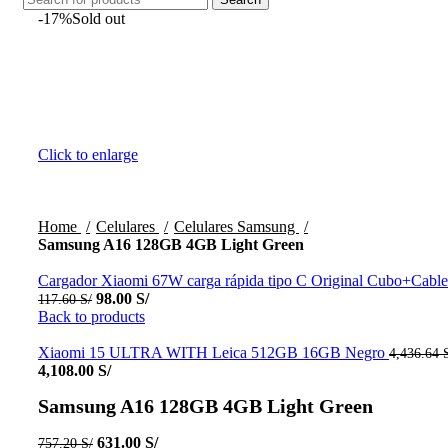
-17%
Sold out
Click to enlarge
Home
Celulares
Celulares Samsung
Samsung A16 128GB 4GB Light Green
Cargador Xiaomi 67W carga rápida tipo C Original Cubo+Cable
Original
Current
98.00
S/
117.60
S/
price
price
Back to products
was:
is:
117.60 S/.
98.00 S/.
Xiaomi 15 ULTRA WITH Leica 512GB 16GB Negro
4,436.64
Current
4,108.00
S/
price
Samsung A16 128GB 4GB Light Green
is:
4,108.00 S/.
Original
Current
631.00
S/
757.20
S/