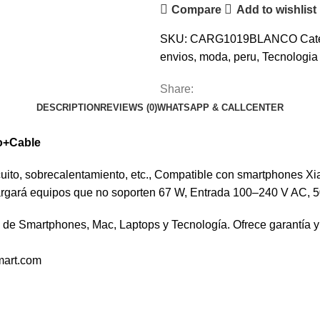
Compare
Add to wishlist
SKU:
CARG1019BLANCO
Cat
envios
,
moda
,
peru
,
Tecnologia
Share:
DESCRIPTION
REVIEWS (0)
WHATSAPP & CALLCENTER
bo+Cable
ircuito, sobrecalentamiento, etc., Compatible con smartphones
argará equipos que no soporten 67 W, Entrada 100–240 V AC, 50
de Smartphones, Mac, Laptops y Tecnología. Ofrece garantía y 
mart.com