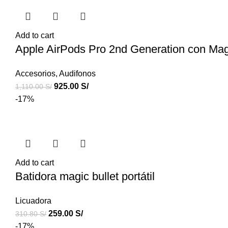
Add to cart
Apple AirPods Pro 2nd Generation con Ma
Accesorios
,
Audifonos
925.00
S/
1,110.00
S/
-17%
Add to cart
Batidora magic bullet portátil
Licuadora
259.00
S/
310.80
S/
-17%