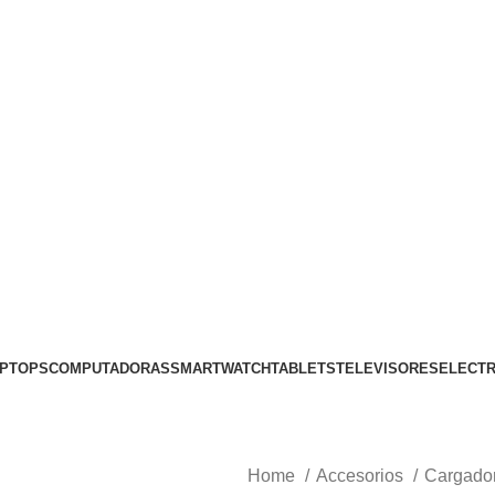
PTOPS
COMPUTADORAS
SMARTWATCH
TABLETS
TELEVISORES
ELECT
Home
Accesorios
Cargado