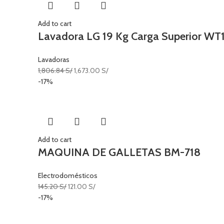
Add to cart
Lavadora LG 19 Kg Carga Superior W
Lavadoras
1,806.84
S/
1,673.00
S/
-17%
Add to cart
MAQUINA DE GALLETAS BM-718
Electrodomésticos
145.20
S/
121.00
S/
-17%