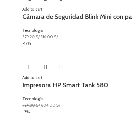
Add to cart
Cámara de Seguridad Blink Mini con pan
Tecnología
379.20
S/
316.00
S/
-17%
Add to cart
Impresora HP Smart Tank 580
Tecnología
724.80
S/
604.00
S/
-7%