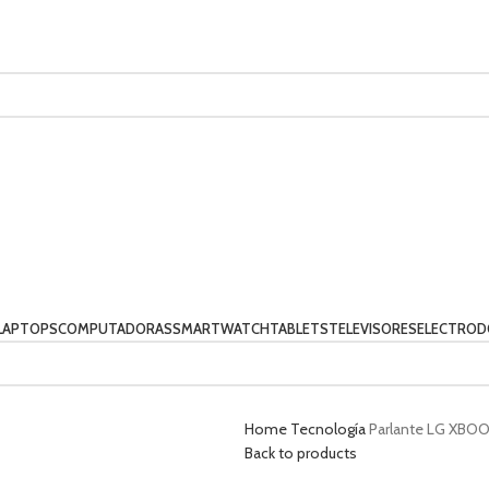
LAPTOPS
COMPUTADORAS
SMARTWATCH
TABLETS
TELEVISORES
ELECTROD
Home
Tecnología
Parlante LG XBO
Back to products