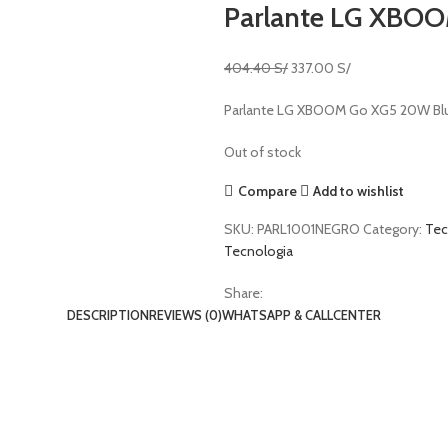
Parlante LG XBOO
404.40
S/
337.00
S/
Parlante LG XBOOM Go XG5 20W Blu
Out of stock
Compare
Add to wishlist
SKU:
PARL1001NEGRO
Category:
Tec
Tecnologia
Share:
DESCRIPTION
REVIEWS (0)
WHATSAPP & CALLCENTER