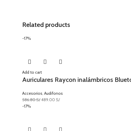
Related products
-17%
Add to cart
Auriculares Raycon inalámbricos Blue
Accesorios
,
Audifonos
586.80
S/
489.00
S/
-17%