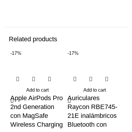
Related products
-17%
-17%
-1
Add to cart
Add to cart
Apple AirPods Pro
Auriculares
Au
2nd Generation
Raycon RBE745-
So
con MagSafe
21E inalámbricos
An
Wireless Charging
Bluetooth con
hí