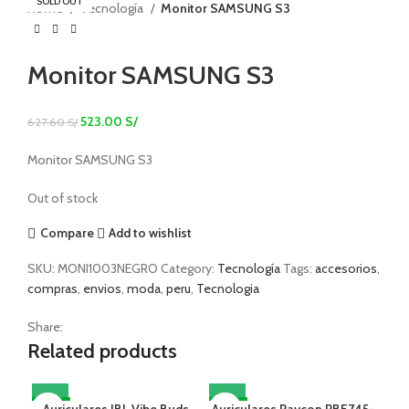
SOLD OUT
Home
Tecnología
Monitor SAMSUNG S3
Monitor SAMSUNG S3
523.00
S/
627.60
S/
Monitor SAMSUNG S3
Out of stock
Compare
Add to wishlist
SKU:
MONI1003NEGRO
Category:
Tecnología
Tags:
accesorios
,
compras
,
envios
,
moda
,
peru
,
Tecnologia
Share:
Related products
-17%
Auriculares JBL Vibe Buds
Auriculares Raycon RBE745-
-17%
-1