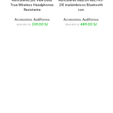
True Wireless Headphones
21E inalámbricos Bluetooth
Resistente
con
Accesorios
,
Audifonos
Accesorios
,
Audifonos
339.00
S/
489.00
S/
406.80
S/
586.80
S/