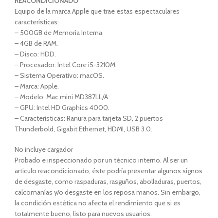
REACONDICIONADO
Equipo de la marca Apple que trae estas espectaculares
características:
– 500GB de Memoria Interna.
– 4GB de RAM.
– Disco: HDD.
– Procesador: Intel Core i5-3210M.
– Sistema Operativo: macOS.
– Marca: Apple.
– Modelo: Mac mini MD387LL/A.
– GPU: Intel HD Graphics 4000.
– Características: Ranura para tarjeta SD, 2 puertos
Thunderbold, Gigabit Ethernet, HDMI, USB 3.0.
No incluye cargador
Probado e inspeccionado por un técnico interno. Al ser un
articulo reacondicionado, éste podría presentar algunos signos
de desgaste, como raspaduras, rasguños, abolladuras, puertos,
calcomanías y/o desgaste en los reposa manos. Sin embargo,
la condición estética no afecta el rendimiento que si es
totalmente bueno, listo para nuevos usuarios.