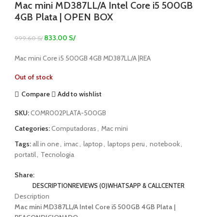
Mac mini MD387LL/A Intel Core i5 500GB
4GB Plata | OPEN BOX
833.00
S/
999.60
S/
Mac mini Core i5 500GB 4GB MD387LL/A |REA
Out of stock
Compare
Add to wishlist
SKU:
COMR002PLATA-500GB
Categories:
Computadoras
,
Mac mini
Tags:
all in one
,
imac
,
laptop
,
laptops peru
,
notebook
,
portatil
,
Tecnologia
Share:
DESCRIPTION
REVIEWS (0)
WHATSAPP & CALLCENTER
Description
Mac mini MD387LL/A Intel Core i5 500GB 4GB Plata |