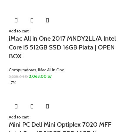
Add to cart
iMac All in One 2017 MNDY2LL/A Intel
Core i5 512GB SSD 16GB Plata | OPEN
BOX
Computadoras
,
iMac All in One
2,063.00
S/
2,228.04
S/
-7%
Add to cart
Mini PC Dell Mini Optiplex 7020 MFF