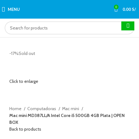
0
MENU
0.00
S/
-17%
Sold out
Click to enlarge
Home
Computadoras
Mac mini
Mac mini MD387LL/A Intel Core i5 500GB 4GB Plata | OPEN
BOX
Back to products