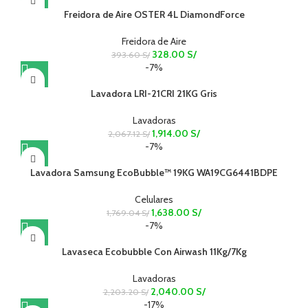
Freidora de Aire OSTER 4L DiamondForce
Freidora de Aire
328.00
S/
393.60
S/
-7%
Lavadora LRI-21CRI 21KG Gris
Lavadoras
1,914.00
S/
2,067.12
S/
-7%
Lavadora Samsung EcoBubble™ 19KG WA19CG6441BDPE
Celulares
1,638.00
S/
1,769.04
S/
-7%
Lavaseca Ecobubble Con Airwash 11Kg/7Kg
Lavadoras
2,040.00
S/
2,203.20
S/
-17%