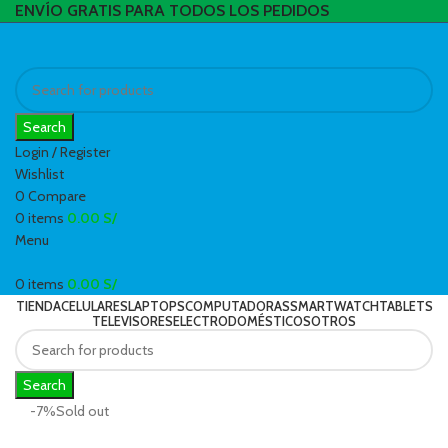
ENVÍO GRATIS PARA TODOS LOS PEDIDOS
Search
Login / Register
Wishlist
0
Compare
0
items
0.00
S/
Menu
0
items
0.00
S/
TIENDA
CELULARES
LAPTOPS
COMPUTADORAS
SMARTWATCH
TABLETS
TELEVISORES
ELECTRODOMÉSTICOS
OTROS
Search
-7%
Sold out