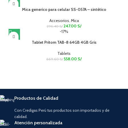
Mica generico para celular SS-057A – sintético
Accesorios
,
Mica
247.00
S/
296.40
S/
-17%
Tablet Pritom TAB-8 64GB 4GB Gris
Tablets
558.00
S/
669.60
S/
Productos de Calidad
Con Credigas Perú tus productos son importados y de
calidad.
Atención personalizada