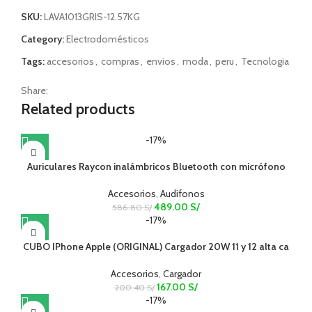
SKU:
LAVA1013GRIS-12.57KG
Category:
Electrodomésticos
Tags:
accesorios
,
compras
,
envios
,
moda
,
peru
,
Tecnologia
Share:
Related products
-17%
Auriculares Raycon inalámbricos Bluetooth con micrófono
Accesorios
,
Audifonos
489.00
S/
586.80
S/
-17%
CUBO IPhone Apple (ORIGINAL) Cargador 20W 11 y 12 alta ca
Accesorios
,
Cargador
167.00
S/
200.40
S/
-17%