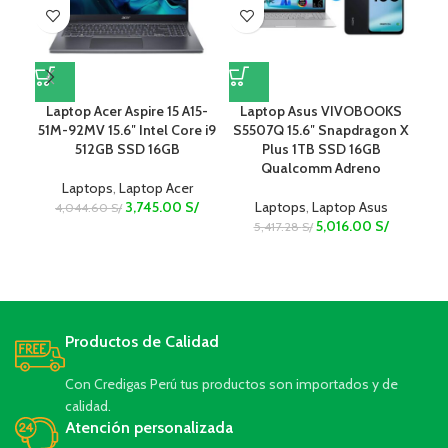
Laptop Acer Aspire 15 A15-
Laptop Asus VIVOBOOKS
La
51M-92MV 15.6″ Intel Core i9
S5507Q 15.6″ Snapdragon X
14″
512GB SSD 16GB
Plus 1TB SSD 16GB
Qualcomm Adreno
Laptops
,
Laptop Acer
3,745.00
S/
Laptops
,
Laptop Asus
4,044.60
S/
5,016.00
S/
5,417.28
S/
Productos de Calidad
Con Credigas Perú tus productos son importados y de
calidad.
Atención personalizada