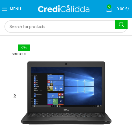
0
MENU
0.00
S/
-7%
SOLD OUT