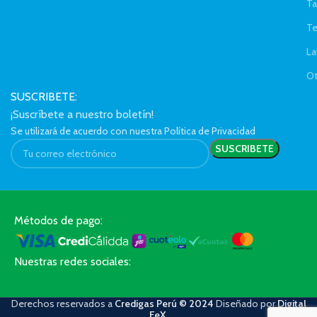
Ta
Te
La
Ot
SUSCRIBETE:
¡Suscríbete a nuestro boletín!
Se utilizará de acuerdo con nuestra Política de Privacidad
Métodos de pago:
Nuestras redes sociales:
Derechos reservados a
Credigas Perú © 2024
Diseñado por
Digital
FeX
.