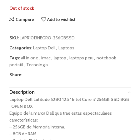
Out of stock
Compare
Add to wishlist
SKU:
LAPR1013NEGRO-256GBSSD
Categories:
Laptop Dell
,
Laptops
Tags:
all in one
,
imac
,
laptop
,
laptops peru
,
notebook
,
portatil
,
Tecnologia
Share:
Description
Laptop Dell Latitude 5280 12.5″ Intel Core i7 256GB SSD 8GB
| OPEN BOX
Equipo de la marca Dell que trae estas espectaculares
características:
– 256GB de Memoria Interna.
– 8GB de RAM.