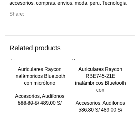
accesorios
,
compras
,
envios
,
moda
,
peru
,
Tecnologia
Share:
Related products
-17%
-17%
-1
Auriculares Raycon
Auriculares Raycon
Aur
inalámbricos Bluetooth
RBE745-21E
A
con micrófono
inalámbricos Bluetooth
con
Accesorios
,
Audifonos
A
586.80
S/
489.00
S/
Accesorios
,
Audifonos
586.80
S/
489.00
S/