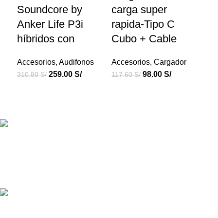
Soundcore by
carga super
F
Anker Life P3i
rapida-Tipo C
Ele
híbridos con
Cubo + Cable
255
Accesorios
,
Audifonos
Accesorios
,
Cargador
259.00
S/
98.00
S/
310.80
S/
117.60
S/
Productos de Calidad
Con Credigas Perú tus productos son importados y de
calidad.
Atención personalizada