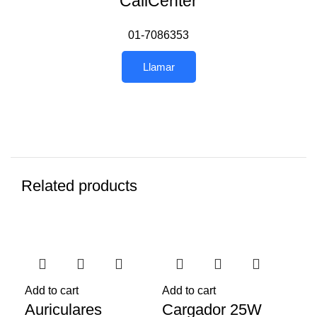
CallCenter
01-7086353
Llamar
Related products
-17%
-17%
-1
Add to cart
Add to cart
Add
Auriculares
Cargador 25W
E