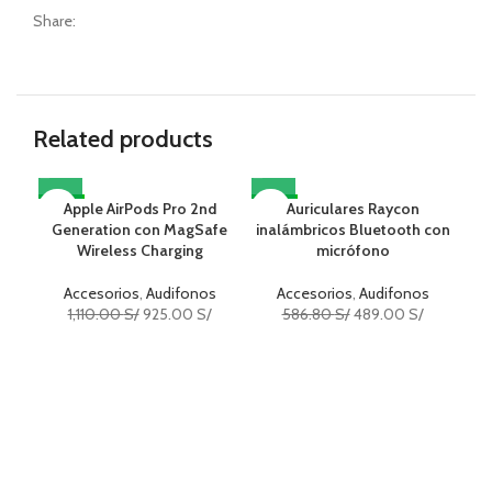
Share:
Related products
-17%
Apple AirPods Pro 2nd
-17%
Auriculares Raycon
-1
Generation con MagSafe
inalámbricos Bluetooth con
Wireless Charging
micrófono
Accesorios
,
Audifonos
Accesorios
,
Audifonos
1,110.00
S/
925.00
S/
586.80
S/
489.00
S/