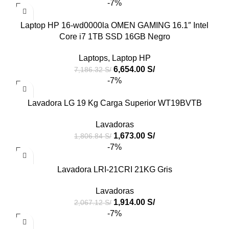
-7%
Laptop HP 16-wd0000la OMEN GAMING 16.1″ Intel
Core i7 1TB SSD 16GB Negro
Laptops
,
Laptop HP
6,654.00
S/
7,186.32
S/
-7%
Lavadora LG 19 Kg Carga Superior WT19BVTB
Lavadoras
1,673.00
S/
1,806.84
S/
-7%
Lavadora LRI-21CRI 21KG Gris
Lavadoras
1,914.00
S/
2,067.12
S/
-7%