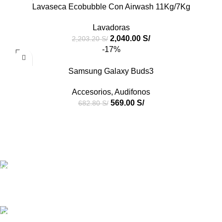
Lavaseca Ecobubble Con Airwash 11Kg/7Kg
Lavadoras
2,040.00
S/
2,203.20
S/
-17%
Samsung Galaxy Buds3
Accesorios
,
Audifonos
569.00
S/
682.80
S/
Productos de Calidad
Con Credigas Perú tus productos son importados y
de calidad.
Atención personalizada