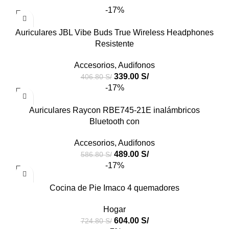
-17%
Auriculares JBL Vibe Buds True Wireless Headphones
Resistente
Accesorios
,
Audifonos
339.00
S/
406.80
S/
-17%
Auriculares Raycon RBE745-21E inalámbricos
Bluetooth con
Accesorios
,
Audifonos
489.00
S/
586.80
S/
-17%
Cocina de Pie Imaco 4 quemadores
Hogar
604.00
S/
724.80
S/