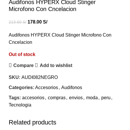
Audifonos HYPERX Cloud Stinger
Microfono Con Cncelacion
178.00
S/
213.60
S/
Audifonos HYPERX Cloud Stinger Microfono Con
Cncelacion
Out of stock
Compare
Add to wishlist
SKU:
AUDI082NEGRO
Categories:
Accesorios
,
Audifonos
Tags:
accesorios
,
compras
,
envios
,
moda
,
peru
,
Tecnologia
Related products