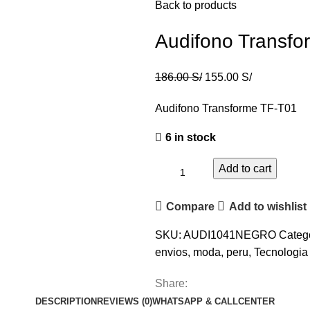
Back to products
Audifono Transfo
186.00
S/
155.00
S/
Audifono Transforme TF-T01
6 in stock
Add to cart
Compare
Add to wishlist
SKU:
AUDI1041NEGRO
Catego
envios
,
moda
,
peru
,
Tecnologia
Share:
DESCRIPTION
REVIEWS (0)
WHATSAPP & CALLCENTER