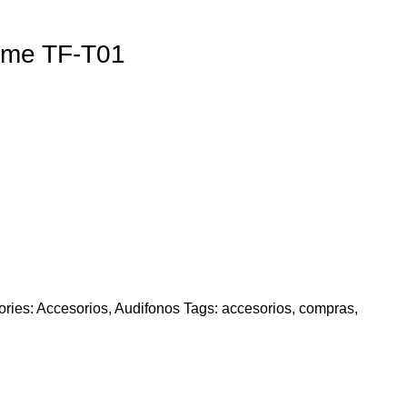
rme TF-T01
ries:
Accesorios
,
Audifonos
Tags:
accesorios
,
compras
,