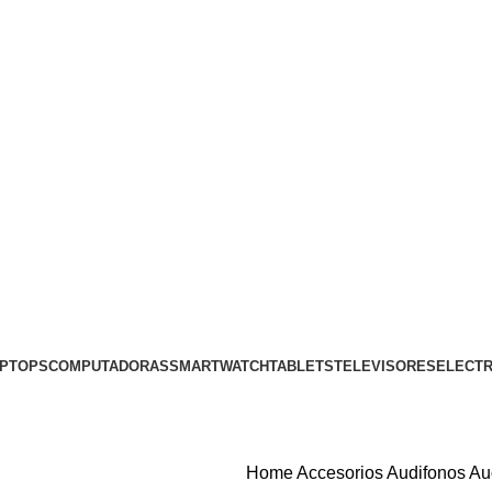
PTOPS
COMPUTADORAS
SMARTWATCH
TABLETS
TELEVISORES
ELECT
Home
Accesorios
Audifonos
Au