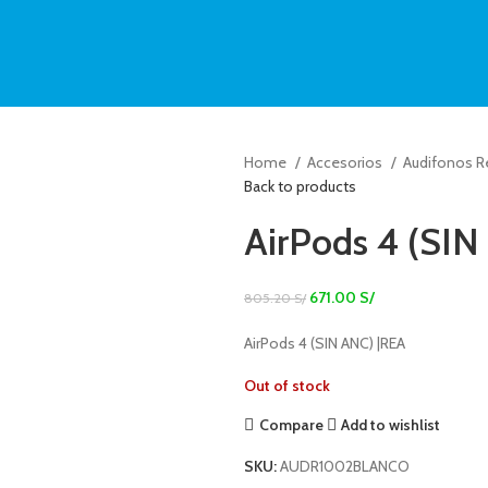
Home
Accesorios
Audifonos 
Back to products
AirPods 4 (SI
671.00
S/
805.20
S/
AirPods 4 (SIN ANC) |REA
Out of stock
Compare
Add to wishlist
SKU:
AUDR1002BLANCO