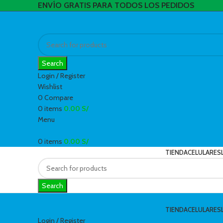
ENVÍO GRATIS PARA TODOS LOS PEDIDOS
Search
Login / Register
Wishlist
0
Compare
0
items
0.00
S/
Menu
0
items
0.00
S/
TIENDA
CELULARES
Search
TIENDA
CELULARES
Login / Register