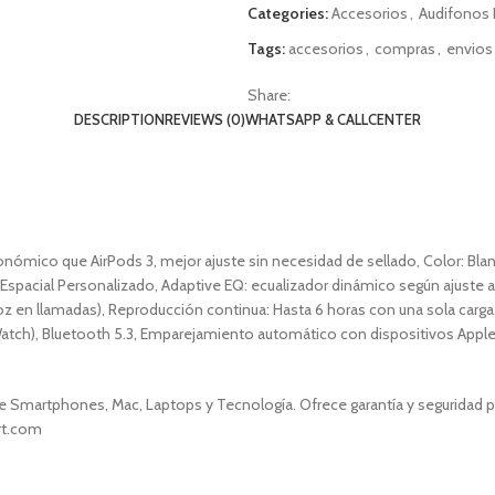
Categories:
Accesorios
,
Audifonos
Tags:
accesorios
,
compras
,
envios
Share:
DESCRIPTION
REVIEWS (0)
WHATSAPP & CALLCENTER
nómico que AirPods 3, mejor ajuste sin necesidad de sellado, Color: Blanc
 Espacial Personalizado, Adaptive EQ: ecualizador dinámico según ajuste
voz en llamadas), Reproducción continua: Hasta 6 horas con una sola carga
atch), Bluetooth 5.3, Emparejamiento automático con dispositivos Apple, 
 Smartphones, Mac, Laptops y Tecnología. Ofrece garantía y seguridad par
art.com