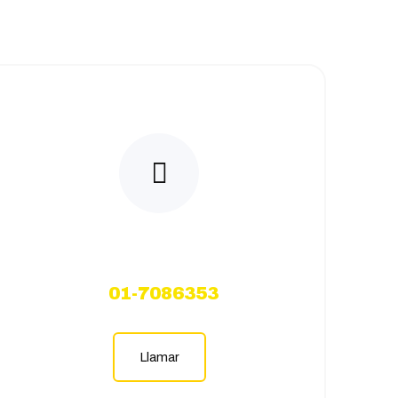
CallCenter
01-7086353
Llamar