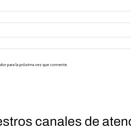
dor para la próxima vez que comente.
stros canales de
aten