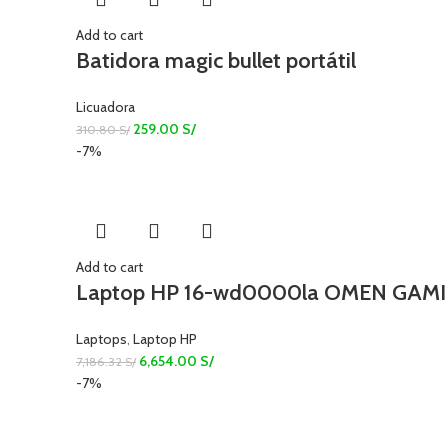
Add to cart
Batidora magic bullet portátil
Licuadora
259.00
S/
310.80
S/
-7%
Add to cart
Laptop HP 16-wd0000la OMEN GAMING 
Laptops
,
Laptop HP
6,654.00
S/
7,186.32
S/
-7%