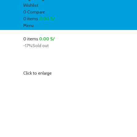
Wishlist
0
Compare
0
items
0.00
S/
Menu
0
items
0.00
S/
-17%
Sold out
Click to enlarge