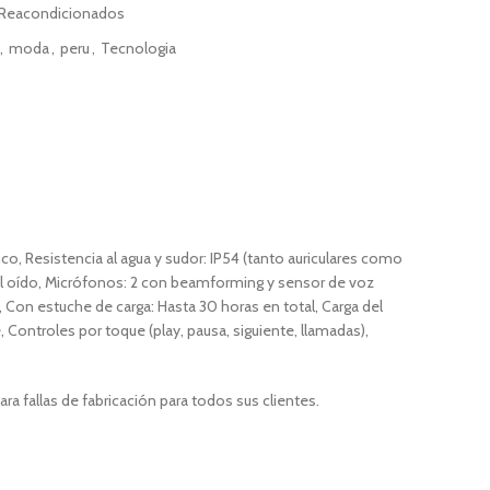
 Reacondicionados
,
moda
,
peru
,
Tecnologia
o, Resistencia al agua y sudor: IP54 (tanto auriculares como
 al oído, Micrófonos: 2 con beamforming y sensor de voz
, Con estuche de carga: Hasta 30 horas en total, Carga del
Controles por toque (play, pausa, siguiente, llamadas),
a fallas de fabricación para todos sus clientes.