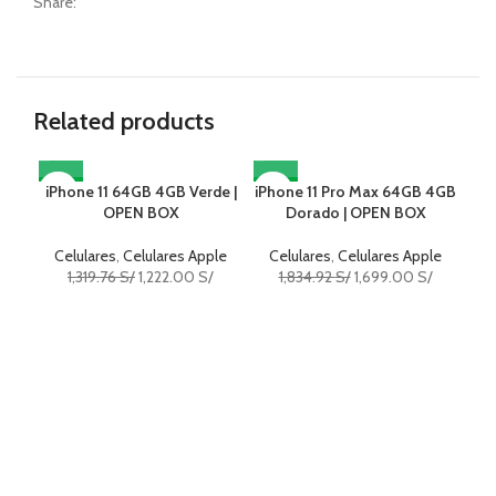
Share:
Related products
iPhone 11 64GB 4GB Verde |
-7%
iPhone 11 Pro Max 64GB 4GB
-7%
iP
-7
OPEN BOX
Dorado | OPEN BOX
Celulares
,
Celulares Apple
Celulares
,
Celulares Apple
C
1,319.76
S/
1,222.00
S/
1,834.92
S/
1,699.00
S/