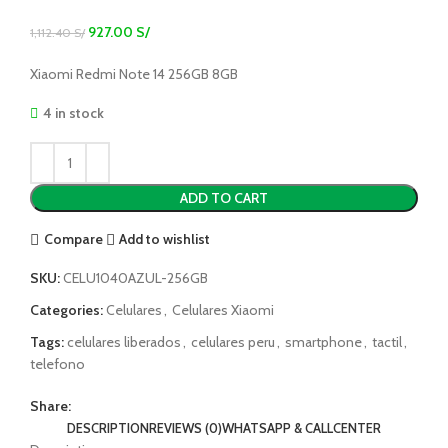
927.00
S/
1,112.40
S/
Xiaomi Redmi Note 14 256GB 8GB
4 in stock
ADD TO CART
Compare
Add to wishlist
SKU:
CELU1040AZUL-256GB
Categories:
Celulares
,
Celulares Xiaomi
Tags:
celulares liberados
,
celulares peru
,
smartphone
,
tactil
,
telefono
Share:
DESCRIPTION
REVIEWS (0)
WHATSAPP & CALLCENTER