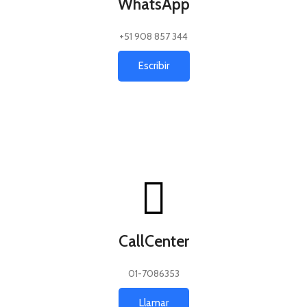
WhatsApp
+51 908 857 344
Escribir
CallCenter
01-7086353
Llamar