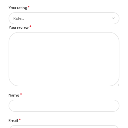
*
Your rating
*
Your review
*
Name
*
Email