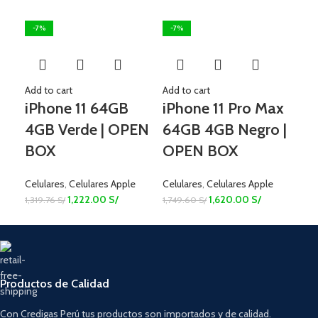
-7%
-7%
-7
Add to cart
Add to cart
Add 
iPhone 11 64GB
iPhone 11 Pro Max
iP
4GB Verde | OPEN
64GB 4GB Negro |
4G
BOX
OPEN BOX
B
Celulares
,
Celulares Apple
Celulares
,
Celulares Apple
Celu
1,222.00
S/
1,620.00
S/
1,319.76
S/
1,749.60
S/
1,56
Productos de Calidad
Con Credigas Perú tus productos son importados y de calidad.