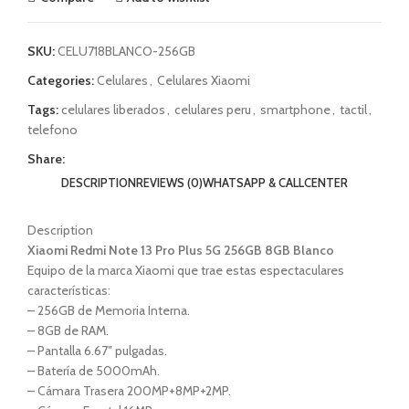
SKU:
CELU718BLANCO-256GB
Categories:
Celulares
,
Celulares Xiaomi
Tags:
celulares liberados
,
celulares peru
,
smartphone
,
tactil
,
telefono
Share:
DESCRIPTION
REVIEWS (0)
WHATSAPP & CALLCENTER
Description
Xiaomi Redmi Note 13 Pro Plus 5G 256GB 8GB Blanco
Equipo de la marca Xiaomi que trae estas espectaculares
características:
– 256GB de Memoria Interna.
– 8GB de RAM.
– Pantalla 6.67″ pulgadas.
– Batería de 5000mAh.
– Cámara Trasera 200MP+8MP+2MP.