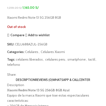
1,165.00
S/
1,258.20
S/
Xiaomi Redmi Note 13 5G 256GB 8GB
Out of stock
Compare
Add to wishlist
SKU:
CELU688AZUL-256GB
Categories:
Celulares
,
Celulares Xiaomi
Tags:
celulares liberados
,
celulares peru
,
smartphone
,
tactil
,
telefono
Share:
DESCRIPTION
REVIEWS (0)
WHATSAPP & CALLCENTER
Description
Xiaomi Redmi Note 13 5G 256GB 8GB Azul
Equipo de la marca Xiaomi que trae estas espectaculares
características:
– 256GB de Memoria Interna.