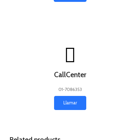
CallCenter
01-7086353
Llamar
Related products