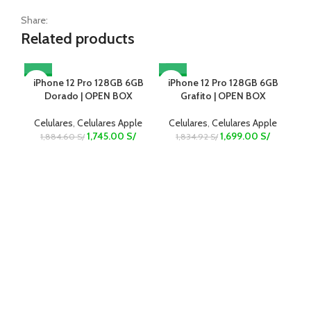
Share:
Related products
-7%
iPhone 12 Pro 128GB 6GB
-7%
iPhone 12 Pro 128GB 6GB
-7
i
Dorado | OPEN BOX
Grafito | OPEN BOX
Celulares
,
Celulares Apple
Celulares
,
Celulares Apple
C
1,745.00
S/
1,699.00
S/
1,884.60
S/
1,834.92
S/