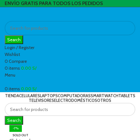
ENVÍO GRATIS PARA TODOS LOS PEDIDOS
Search
Login / Register
Wishlist
0
Compare
0
items
0.00
S/
Menu
0
items
0.00
S/
TIENDA
CELULARES
LAPTOPS
COMPUTADORAS
SMARTWATCH
TABLETS
TELEVISORES
ELECTRODOMÉSTICOS
OTROS
Search
-7%
SOLD OUT