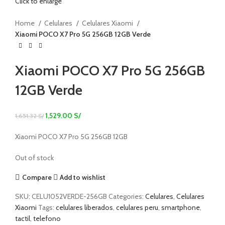
Click to enlarge
Home
Celulares
Celulares Xiaomi
Xiaomi POCO X7 Pro 5G 256GB 12GB Verde
Xiaomi POCO X7 Pro 5G 256GB
12GB Verde
1,529.00
S/
1,651.32
S/
Xiaomi POCO X7 Pro 5G 256GB 12GB
Out of stock
Compare
Add to wishlist
SKU:
CELU1052VERDE-256GB
Categories:
Celulares
,
Celulares
Xiaomi
Tags:
celulares liberados
,
celulares peru
,
smartphone
,
tactil
,
telefono