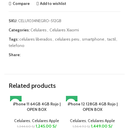
Compare
Add to wishlist
SKU:
CELU1034NEGRO-512GB
Categories:
Celulares
,
Celulares Xiaomi
Tags:
celulares liberados
,
celulares peru
,
smartphone
,
tactil
,
telefono
Share:
Related products
iPhone 11 64GB 4GB Rojo |
-7%
iPhone 12 128GB 4GB Rojo |
-7%
-7
i
OPEN BOX
OPEN BOX
Celulares
,
Celulares Apple
Celulares
,
Celulares Apple
C
1,245.00
S/
1,449.00
S/
1,344.60
S/
1,564.92
S/