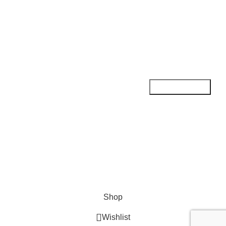
Reembolso y devoluciones
Política de privacidad
SUSCRIBETE:
¡Suscríbete a nuestro boletín!
Se utilizará de acuerdo con nuestra Política de Privacidad
Métodos de pago:
Nuestras redes sociales:
Derechos reservados a
Credigas Perú © 2024
Diseñado
por
Digital FeX
.
Shop
Wishlist