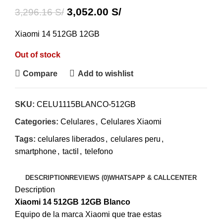
3,052.00
S/
3,296.16
S/
Xiaomi 14 512GB 12GB
Out of stock
Compare
Add to wishlist
SKU:
CELU1115BLANCO-512GB
Categories:
Celulares
,
Celulares Xiaomi
Tags:
celulares liberados
,
celulares peru
,
smartphone
,
tactil
,
telefono
DESCRIPTION
REVIEWS (0)
WHATSAPP & CALLCENTER
Description
Xiaomi 14 512GB 12GB Blanco
Equipo de la marca Xiaomi que trae estas