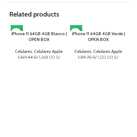
Related products
iPhone 11 64GB 4GB Blanco |
-7%
iPhone 11 64GB 4GB Verde |
-7%
iPh
-7
OPEN BOX
OPEN BOX
Celulares
,
Celulares Apple
Celulares
,
Celulares Apple
C
1,369.44
S/
1,268.00
S/
1,319.76
S/
1,222.00
S/