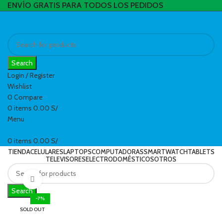
ENVÍO GRATIS PARA TODOS LOS PEDIDOS
Search
Login / Register
Wishlist
0
Compare
0
items
0.00
S/
Menu
0
items
0.00
S/
TIENDA
CELULARES
LAPTOPS
COMPUTADORAS
SMARTWATCH
TABLETS
TELEVISORES
ELECTRODOMÉSTICOS
OTROS
Click to enlarge
Search
-7%
SOLD OUT