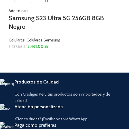
Add to cart
Samsung S23 Ultra 5G 256GB 8GB
Negro
Celulares
,
Celulares Samsung
3,461.00
S/
3,737.88
S/
Productos de Calidad
Con Credigas Perú tus productos son importados y de
calidad.
Atención personalizada
¿Tienes dudas? ¡Escríbenos vía WhatsApp!
Paga como prefieras