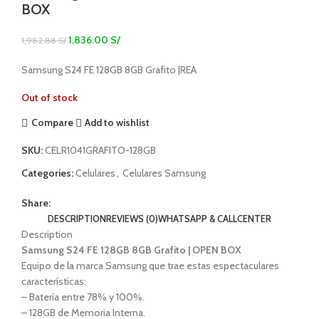
BOX
1,836.00
S/
1,982.88
S/
Samsung S24 FE 128GB 8GB Grafito |REA
Out of stock
Compare
Add to wishlist
SKU:
CELR1041GRAFITO-128GB
Categories:
Celulares
,
Celulares Samsung
Share:
DESCRIPTION
REVIEWS (0)
WHATSAPP & CALLCENTER
Description
Samsung S24 FE 128GB 8GB Grafito | OPEN BOX
Equipo de la marca Samsung que trae estas espectaculares
características:
– Batería entre 78% y 100%.
– 128GB de Memoria Interna.