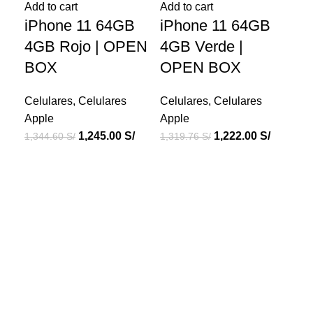
Add to cart
Add to cart
Add
iPhone 11 64GB
iPhone 11 64GB
iP
4GB Rojo | OPEN
4GB Verde |
1
BOX
OPEN BOX
Bl
B
Celulares
,
Celulares
Celulares
,
Celulares
Apple
Apple
Cel
1,245.00
S/
1,222.00
S/
1,344.60
S/
1,319.76
S/
Ap
1,3