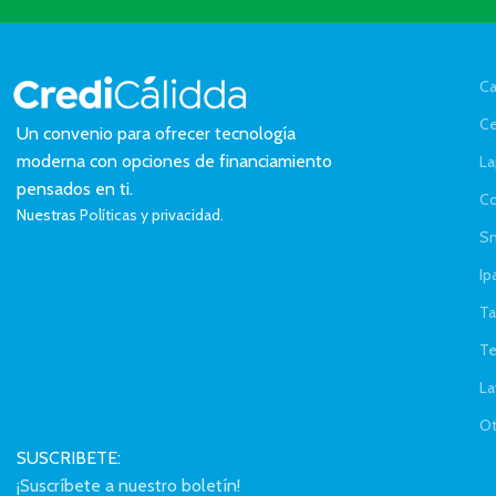
Ca
Ce
Un convenio para ofrecer tecnología
moderna con opciones de financiamiento
La
pensados en ti.
C
Nuestras
Políticas y privacidad.
Sm
Ip
Ta
Te
La
Ot
SUSCRIBETE:
¡Suscríbete a nuestro boletín!