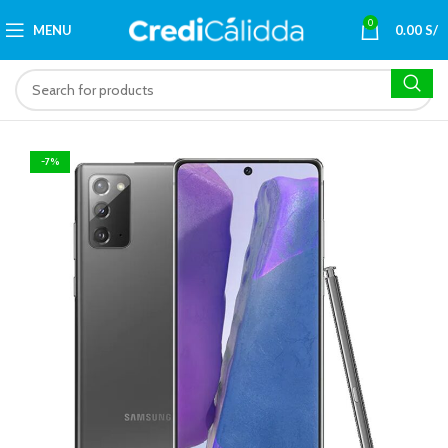
0
MENU
0.00
S/
-7%