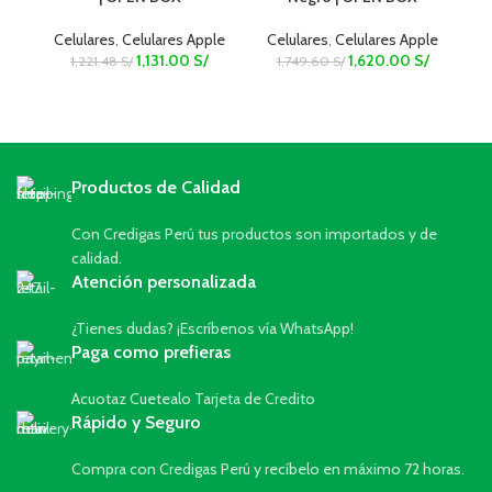
Celulares
,
Celulares Apple
Celulares
,
Celulares Apple
C
1,131.00
S/
1,620.00
S/
1,221.48
S/
1,749.60
S/
Productos de Calidad
Con Credigas Perú tus productos son importados y de
calidad.
Atención personalizada
¿Tienes dudas? ¡Escríbenos vía WhatsApp!
Paga como prefieras
Acuotaz Cuetealo Tarjeta de Credito
Rápido y Seguro
Compra con Credigas Perú y recíbelo en máximo 72 horas.