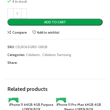
4 in stock
ADD TO CART
Compare
Add to wishlist
SKU:
CELR065GRIS-128GB
Categories:
Celulares
,
Celulares Samsung
Share:
Related products
iPhone 11 64GB 4GB Purpura
-7%
iPhone 11 Pro Max 64GB 4GB
-7%
iP
-7
| OPEN BOX
Negro | OPEN BOX