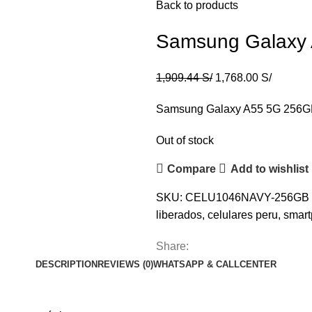
Back to products
Samsung Galaxy
1,909.44
S/
1,768.00
S/
Samsung Galaxy A55 5G 256
Out of stock
Compare
Add to wishlist
SKU:
CELU1046NAVY-256GB
liberados
,
celulares peru
,
smar
Share:
DESCRIPTION
REVIEWS (0)
WHATSAPP & CALLCENTER