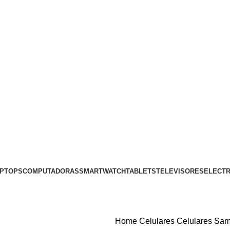
PTOPS
COMPUTADORAS
SMARTWATCH
TABLETS
TELEVISORES
ELECT
Home
Celulares
Celulares Sa