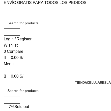
0
0
0
ENVÍO GRATIS PARA TODOS LOS PEDIDOS
Search
Login / Register
Wishlist
0
Compare
0.00
S/
Menu
0.00
S/
TIENDA
CELULARES
LA
Search
-7%
Sold out