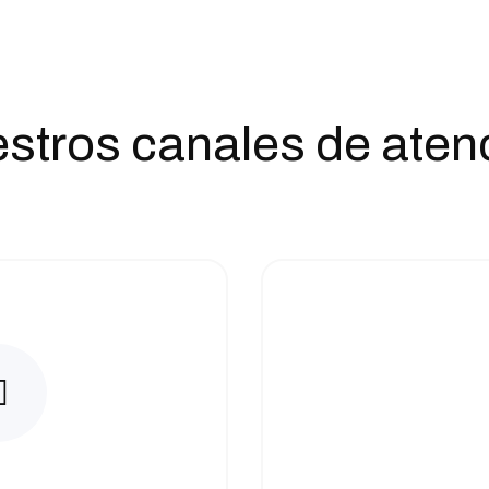
stros canales de
aten
tsApp