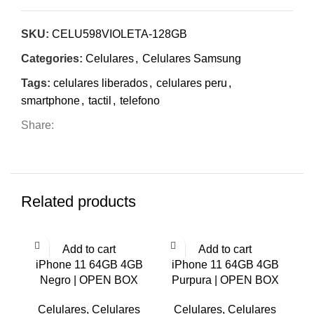
SKU:
CELU598VIOLETA-128GB
Categories:
Celulares
,
Celulares Samsung
Tags:
celulares liberados
,
celulares peru
,
smartphone
,
tactil
,
telefono
Share:
Related products
-7%
-7%
-7
Add to cart
Add to cart
iPhone 11 64GB 4GB
iPhone 11 64GB 4GB
iP
Negro | OPEN BOX
Purpura | OPEN BOX
Celulares
,
Celulares
Celulares
,
Celulares