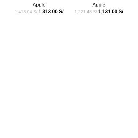
Apple
Apple
1,313.00
S/
1,131.00
S/
1,418.04
S/
1,221.48
S/
1