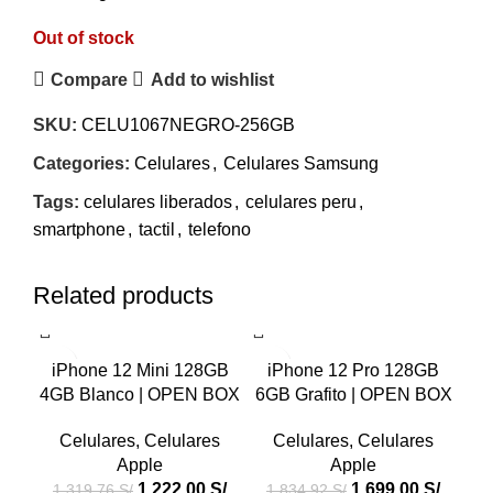
Out of stock
Compare
Add to wishlist
SKU:
CELU1067NEGRO-256GB
Categories:
Celulares
,
Celulares Samsung
Tags:
celulares liberados
,
celulares peru
,
smartphone
,
tactil
,
telefono
Related products
-7%
-7%
-7
iPhone 12 Mini 128GB
iPhone 12 Pro 128GB
4GB Blanco | OPEN BOX
6GB Grafito | OPEN BOX
51
Celulares
,
Celulares
Celulares
,
Celulares
Apple
Apple
1,222.00
S/
1,699.00
S/
1,319.76
S/
1,834.92
S/