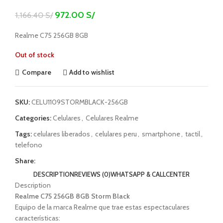
972.00
S/
1,166.40
S/
Realme C75 256GB 8GB
Out of stock
Compare
Add to wishlist
SKU:
CELU1109STORMBLACK-256GB
Categories:
Celulares
,
Celulares Realme
Tags:
celulares liberados
,
celulares peru
,
smartphone
,
tactil
,
telefono
Share:
DESCRIPTION
REVIEWS (0)
WHATSAPP & CALLCENTER
Description
Realme C75 256GB 8GB Storm Black
Equipo de la marca Realme que trae estas espectaculares
características: