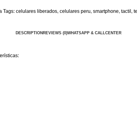
a
Tags:
celulares liberados
,
celulares peru
,
smartphone
,
tactil
,
t
DESCRIPTION
REVIEWS (0)
WHATSAPP & CALLCENTER
rísticas: