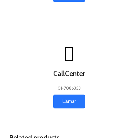
CallCenter
01-7086353
Llamar
Related products