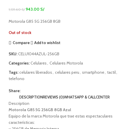
943.00
S/
1,131.60
S/
Motorola G85 5G 256GB 8GB
Out of stock
Compare
Add to wishlist
SKU:
CELU1044AZUL-256GB
Categories:
Celulares
,
Celulares Motorola
Tags:
celulares liberados
,
celulares peru
,
smartphone
,
tactil
,
telefono
Share:
DESCRIPTION
REVIEWS (0)
WHATSAPP & CALLCENTER
Description
Motorola G85 5G 256GB 8GB Azul
Equipo de la marca Motorola que trae estas espectaculares
características:
– 256GB de Memoria Interna.