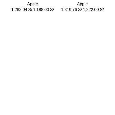
Apple
Apple
1,283.04
S/
1,188.00
S/
1,319.76
S/
1,222.00
S/
2