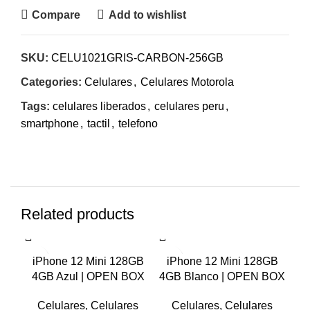
Compare
Add to wishlist
SKU:
CELU1021GRIS-CARBON-256GB
Categories:
Celulares
,
Celulares Motorola
Tags:
celulares liberados
,
celulares peru
,
smartphone
,
tactil
,
telefono
Related products
-7%
-7%
-7
iPhone 12 Mini 128GB
iPhone 12 Mini 128GB
4GB Azul | OPEN BOX
4GB Blanco | OPEN BOX
12
Celulares
,
Celulares
Celulares
,
Celulares