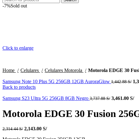
-7%
Sold out
Click to enlarge
Home
Celulares
Celulares Motorola
Motorola EDGE 30 Fus
Samsung Note 10 Plus 5G 256GB 12GB AuroraGlow
1,
1,442.88
S/
Back to products
Samsung S23 Ultra 5G 256GB 8GB Negro
3,461.00
S/
3,737.88
S/
Motorola EDGE 30 Fusion 256
2,143.00
S/
2,314.44
S/