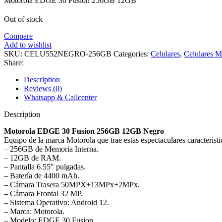
Motorola EDGE 30 Fusion 256GB 12GB
Out of stock
Compare
Add to wishlist
SKU:
CELU552NEGRO-256GB
Categories:
Celulares
,
Celulares M
Share:
Description
Reviews (0)
Whatsapp & Callcenter
Description
Motorola EDGE 30 Fusion 256GB 12GB Negro
Equipo de la marca Motorola que trae estas espectaculares característi
– 256GB de Memoria Interna.
– 12GB de RAM.
– Pantalla 6.55″ pulgadas.
– Batería de 4400 mAh.
– Cámara Trasera 50MPX+13MPx+2MPx.
– Cámara Frontal 32 MP.
– Sistema Operativo: Android 12.
– Marca: Motorola.
– Modelo: EDGE 30 Fusion.