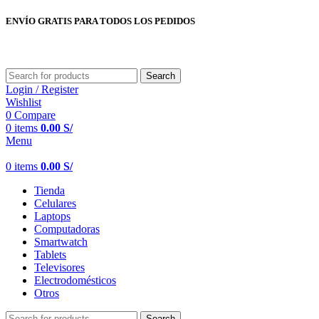
ENVÍO GRATIS PARA TODOS LOS PEDIDOS
Search
Login / Register
Wishlist
0
Compare
0
items
0.00
S/
Menu
0
items
0.00
S/
Tienda
Celulares
Laptops
Computadoras
Smartwatch
Tablets
Televisores
Electrodomésticos
Otros
Search