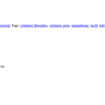
otorola
Tags:
celulares liberados
,
celulares peru
,
smartphone
,
tactil
,
tel
cas: