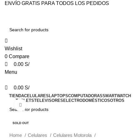
0
0
0
ENVÍO GRATIS PARA TODOS LOS PEDIDOS
Wishlist
0
Compare
0.00
S/
Menu
0.00
S/
TIENDA
CELULARES
LAPTOPS
COMPUTADORAS
SMARTWATCH
TABLETS
TELEVISORES
ELECTRODOMÉSTICOS
OTROS
Click to enlarge
-17%
SOLD OUT
Home
Celulares
Celulares Motorola