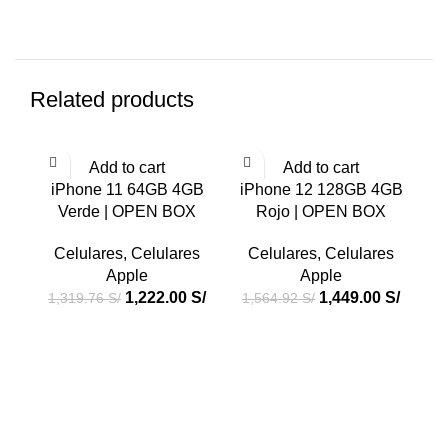
Related products
-7%
-7%
-7
Add to cart
Add to cart
iPhone 11 64GB 4GB
iPhone 12 128GB 4GB
i
Verde | OPEN BOX
Rojo | OPEN BOX
4G
Celulares
,
Celulares
Celulares
,
Celulares
Apple
Apple
1,222.00
S/
1,449.00
S/
1,319.76
S/
1,564.92
S/
1